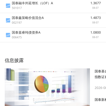
国泰融丰外延增长（LOF）A
1.3677
501017
08-07
国泰鑫策略价值混合A
1.4873
002197
08-07
国泰嘉睿纯债债券A
1.0800
006475
08-07
信息披露
国泰基
指数证
2026-0
国泰新